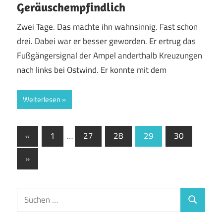
Geräuschempfindlich
Zwei Tage. Das machte ihn wahnsinnig. Fast schon
drei. Dabei war er besser geworden. Er ertrug das
Fußgängersignal der Ampel anderthalb Kreuzungen
nach links bei Ostwind. Er konnte mit dem
Weiterlesen
Seitennummerierung
Vorherige
«
1
…
27
28
29
30
Beiträge
der
Nächste
»
Beiträge
Beiträge
Suchen
Suchen
nach: