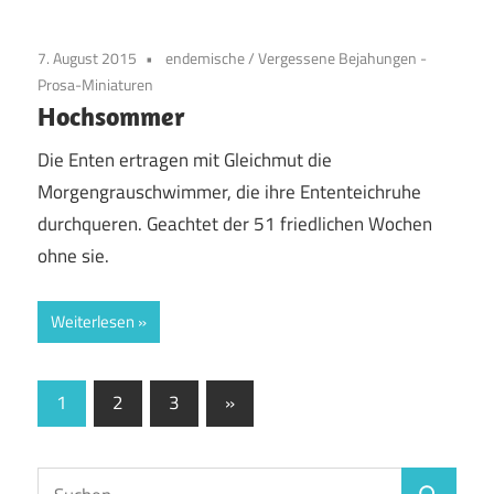
7. August 2015
endemische
/
Vergessene Bejahungen -
Prosa-Miniaturen
Hochsommer
Die Enten ertragen mit Gleichmut die
Morgengrauschwimmer, die ihre Ententeichruhe
durchqueren. Geachtet der 51 friedlichen Wochen
ohne sie.
Weiterlesen
Seitennummerierung
Nächste
1
2
3
»
Beiträge
der
Beiträge
Suchen