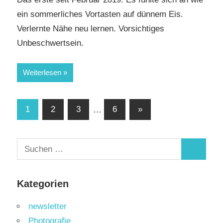
ein sommerliches Vortasten auf dünnem Eis.
Verlernte Nähe neu lernen. Vorsichtiges
Unbeschwertsein.
Weiterlesen
Seitennummerierung
Nächste
1
2
3
…
6
»
Beiträge
der
Beiträge
Suchen
Suchen
nach:
Kategorien
newsletter
Photografie