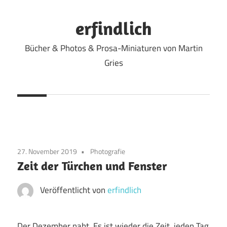
Zum
Inhalt
erfindlich
springen
Bücher & Photos & Prosa-Miniaturen von Martin
Gries
27. November 2019
Photografie
Zeit der Türchen und Fenster
Veröffentlicht von
erfindlich
Der Dezember naht. Es ist wieder die Zeit, jeden Tag