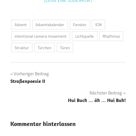
[ZEIGE EINE SLIDESHOW]
Advent
Adventskalender
Fenster
ICM
intentional camera movement
Lichtquelle
Rhythmus
Struktur
Türchen
Türen
Beitragsnavigation
Vorheriger Beitrag
Straßenpoesie II
Nächster Beitrag
Hui Buch … äh … Hui Buh!
Kommentar hinterlassen