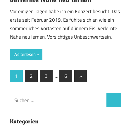
Vor einigen Tagen habe ich ein Konzert besucht. Das
erste seit Februar 2019. Es fühlte sich an wie ein
sommerliches Vortasten auf dünnem Eis. Verlernte
Nähe neu lernen. Vorsichtiges Unbeschwertsein.
Weiterlesen
Seitennummerierung
Nächste
1
2
3
…
6
»
Beiträge
der
Beiträge
Suchen
Suchen
nach:
Kategorien