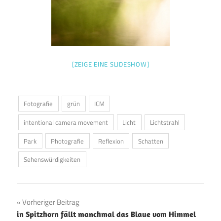
[ZEIGE EINE SLIDESHOW]
Fotografie
grün
ICM
intentional camera movement
Licht
Lichtstrahl
Park
Photografie
Reflexion
Schatten
Sehenswürdigkeiten
Beitragsnavigation
Vorheriger Beitrag
in Spitzhorn fällt manchmal das Blaue vom Himmel