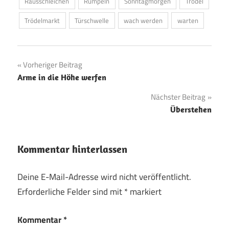
Rausschleichen
Rümpeln
Sonntagmorgen
Trödel
Trödelmarkt
Türschwelle
wach werden
warten
Beitragsnavigation
Vorheriger Beitrag
Arme in die Höhe werfen
Nächster Beitrag
Überstehen
Kommentar hinterlassen
Deine E-Mail-Adresse wird nicht veröffentlicht.
Erforderliche Felder sind mit
*
markiert
Kommentar
*