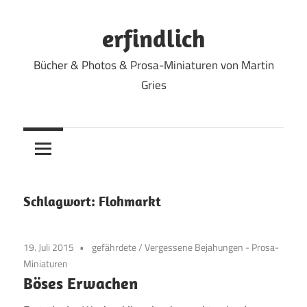
Zum
Inhalt
erfindlich
springen
Bücher & Photos & Prosa-Miniaturen von Martin
Gries
Schlagwort:
Flohmarkt
19. Juli 2015
gefährdete
/
Vergessene Bejahungen - Prosa-
Miniaturen
Böses Erwachen