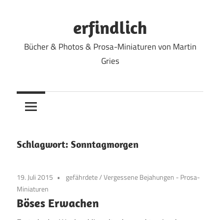
Zum
Inhalt
erfindlich
springen
Bücher & Photos & Prosa-Miniaturen von Martin
Gries
Schlagwort:
Sonntagmorgen
19. Juli 2015
gefährdete
/
Vergessene Bejahungen - Prosa-
Miniaturen
Böses Erwachen