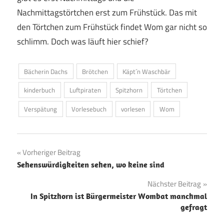
Nachmittagstörtchen erst zum Frühstück. Das mit
den Törtchen zum Frühstück findet Wom gar nicht so
schlimm. Doch was läuft hier schief?
Bächerin Dachs
Brötchen
Käpt´n Waschbär
kinderbuch
Luftpiraten
Spitzhorn
Törtchen
Verspätung
Vorlesebuch
vorlesen
Wom
Beitragsnavigation
Vorheriger Beitrag
Sehenswürdigkeiten sehen, wo keine sind
Nächster Beitrag
In Spitzhorn ist Bürgermeister Wombat manchmal
gefragt