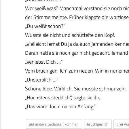
Wer weiß was? Manchmal verstand sie noch nich
der Stimme meinte. Früher klappte die wortlose
„Du weißt schon?“
Wusste sie nicht und schüttelte den Kopf.
„Vielleicht lernst Du ja da auch jemanden kenn
Daran hatte sie noch gar nicht gedacht. Jeman
„Verliebst Dich …“
Vom brüchigen ‚Ich’ zum neuen ‚Wir’ in nur ein
„Unsterblich …“
Schöne Idee. Wirklich. Sie musste schmunzeln.
„Höchstens sterblich.“, sagte sie ihr.
„Das wäre doch mal ein Anfang.“
auf andere Gedanken kommen
brüchiges Ich
drei Pu