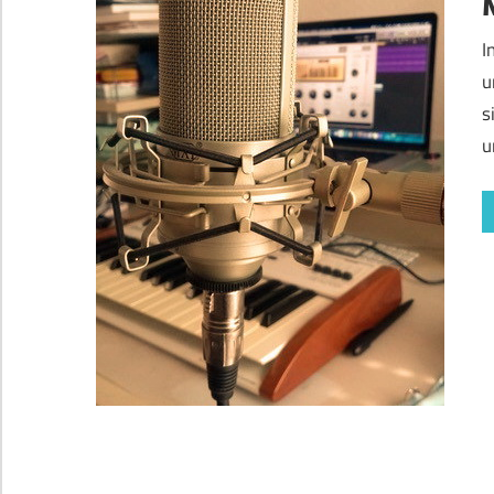
I
u
s
u