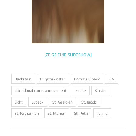
[ZEIGE EINE SLIDESHOW]
Backstein
Burgtorkloster
Dom zu Lübeck
ICM
intentional camera movement
Kirche
Kloster
Licht
Lübeck
St. Aegidien
St. Jacobi
St. Katharinen
St. Marien
St. Petri
Türme