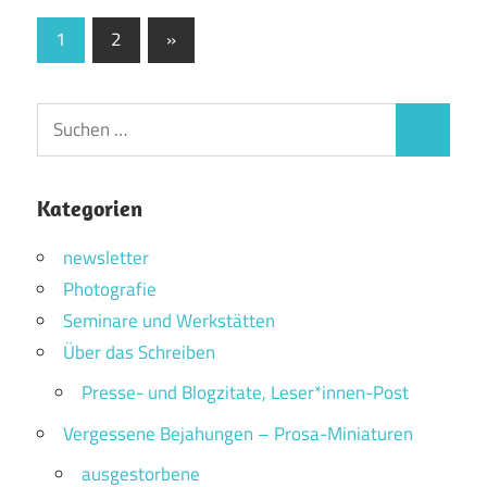
Seitennummerierung
Nächste
1
2
»
Beiträge
der
Beiträge
Suchen
Suchen
nach:
Kategorien
newsletter
Photografie
Seminare und Werkstätten
Über das Schreiben
Presse- und Blogzitate, Leser*innen-Post
Vergessene Bejahungen – Prosa-Miniaturen
ausgestorbene