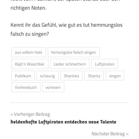
richtigen Noten.
Kennt ihr das Gefühl, wie gut es tut hemmungslos
falsch zu singen?
aus vollem Hals
hemungslos falsch singen
Käpt´n Waschbär
Lieder schmettern
Luftpiraten
Publikum
schaurig
Shanties
Shanty
singen
Vorlesebuch
vorlesen
Beitragsnavigation
Vorheriger Beitrag
heldenhafte Luftpiraten entdecken neue Talente
Nächster Beitrag