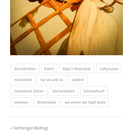
durchdrehen
fixiert
Käpt´n Waschbär
Luftpiraten
manchmal
nur ab und zu
seefest
turbolente Zeiten
überschätzen
Vorlesebuch
vorlesen
Windmühle
wo einem der Kopf steht
Beitragsnavigation
Vorheriger Beitrag