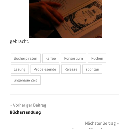
gebracht.
Bücherpiraten
Kaffee
Konsortium
Kuchen
Lesung
Probelesende
Release
spontan
ungenaue Zeit
Beitragsnavigation
Vorheriger Beitrag
Büchersendung
Nächster Beitrag