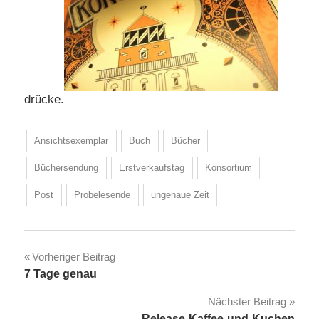
drücke.
Ansichtsexemplar
Buch
Bücher
Büchersendung
Erstverkaufstag
Konsortium
Post
Probelesende
ungenaue Zeit
Beitragsnavigation
Vorheriger Beitrag
7 Tage genau
Nächster Beitrag
Release-Kaffee-und-Kuchen