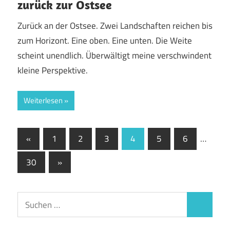
zurück zur Ostsee
Zurück an der Ostsee. Zwei Landschaften reichen bis
zum Horizont. Eine oben. Eine unten. Die Weite
scheint unendlich. Überwältigt meine verschwindent
kleine Perspektive.
Weiterlesen
Seitennummerierung
Vorherige
«
1
2
3
4
5
6
…
Beiträge
der
Nächste
30
»
Beiträge
Beiträge
Suchen
Suchen
nach: