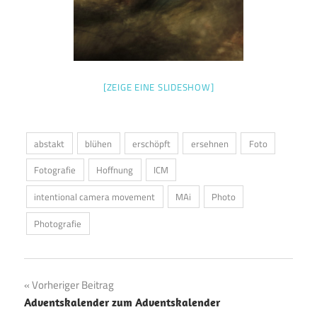
[ZEIGE EINE SLIDESHOW]
abstakt
blühen
erschöpft
ersehnen
Foto
Fotografie
Hoffnung
ICM
intentional camera movement
MAi
Photo
Photografie
Beitragsnavigation
Vorheriger Beitrag
Adventskalender zum Adventskalender