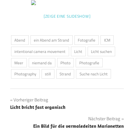
[ZEIGE EINE SLIDESHOW]
Abend
ein Abend am Strand
Fotografie
ICM
intentional camera movement
Licht
Licht suchen
Meer
niemand da
Photo
Photografie
Photography
still
Strand
Suche nach Licht
Vorheriger Beitrag
Beitragsnavigation
Licht bricht fast organisch
Nächster Beitrag
Ein Bild für die vermaledeiten Marionetten