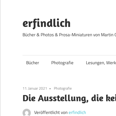
Zum
Inhalt
springen
erfindlich
Bücher & Photos & Prosa-Miniaturen von Martin 
Bücher
Photografie
Lesungen, Werk
11. Januar 2021
Photografie
Die Ausstellung, die ke
Veröffentlicht von
erfindlich