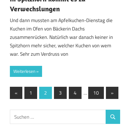
Verwechslungen
Und dann mussten am Apfelkuchen-Dienstag die
Kuchen im Ofen von Bäckerin Dachs
zusammenrücken. Natürlich war danach keiner in
Spitzhorn mehr sicher, welcher Kuchen von wem
war. Sehr zum Verdruss von
Weiterlesen
Seitennummerierung
Vorherige
Nächste
«
1
2
3
4
…
10
»
Beiträge
Beiträge
der
Beiträge
Suchen
Suchen
nach: