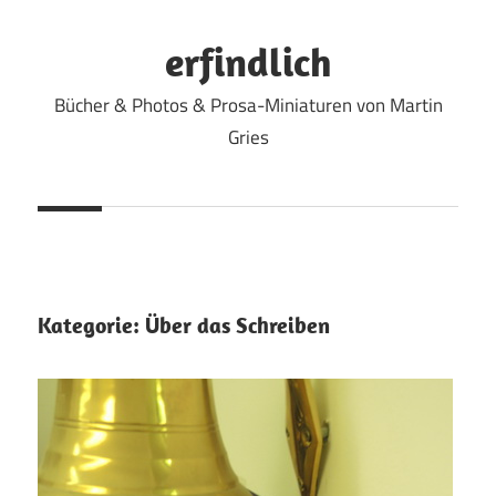
Zum
Inhalt
erfindlich
springen
Bücher & Photos & Prosa-Miniaturen von Martin
Gries
Kategorie:
Über das Schreiben