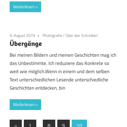
Weiterlesen
9. August 2019
Photografie
/
Über das Schreiben
Übergänge
Bei meinen Bildern und meinen Geschichten mag ich
das Unbestimmte. Ich reduziere das Konkrete so
weit wie möglich.Wenn in einem und dem selben
Text unterschiedlichen Lesende unterschiedliche
Geschichten entdecken, bin
Weiterlesen
Seitennummerierung
Vorherige
«
1
…
8
9
10