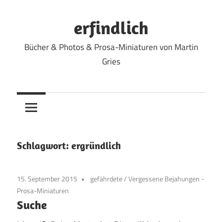
Zum
Inhalt
erfindlich
springen
Bücher & Photos & Prosa-Miniaturen von Martin
Gries
Schlagwort:
ergründlich
15. September 2015
gefährdete
/
Vergessene Bejahungen -
Prosa-Miniaturen
Suche