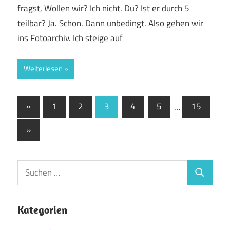
fragst, Wollen wir? Ich nicht. Du? Ist er durch 5
teilbar? Ja. Schon. Dann unbedingt. Also gehen wir
ins Fotoarchiv. Ich steige auf
Weiterlesen
Seitennummerierung
Vorherige
«
1
2
3
4
5
…
15
Beiträge
der
Nächste
»
Beiträge
Beiträge
Suchen
Suchen
nach:
Kategorien