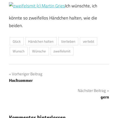
Ich wünschte, ich
könnte so zweifellos Händchen halten, wie die
beiden.
Glück
Händchen halten
Verlieben
verliebt
Wunsch
Wünsche
zweifelsmit
Beitragsnavigation
Vorheriger Beitrag
Hochsommer
Nächster Beitrag
gern
Kommentar hinterlassen