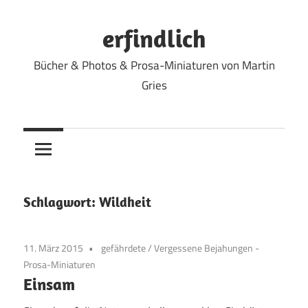
Zum
Inhalt
erfindlich
springen
Bücher & Photos & Prosa-Miniaturen von Martin
Gries
Schlagwort:
Wildheit
11. März 2015
gefährdete
/
Vergessene Bejahungen -
Prosa-Miniaturen
Einsam