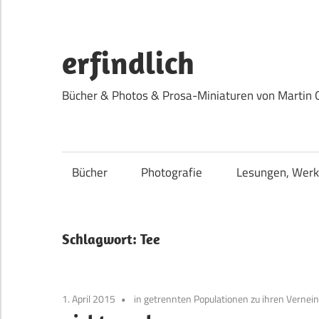
Zum
Inhalt
springen
erfindlich
Bücher & Photos & Prosa-Miniaturen von Martin 
Bücher
Photografie
Lesungen, Werk
Schlagwort:
Tee
1. April 2015
in getrennten Populationen zu ihren Vernei