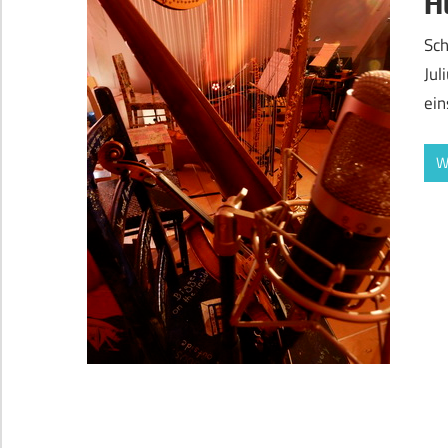
H
Sch
Jul
ein
W