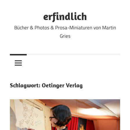
Zum
Inhalt
erfindlich
springen
Bücher & Photos & Prosa-Miniaturen von Martin
Gries
Schlagwort:
Oetinger Verlag