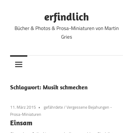
Zum
Inhalt
erfindlich
springen
Bücher & Photos & Prosa-Miniaturen von Martin
Gries
Schlagwort:
Musik schmecken
11. März 2015
gefährdete
/
Vergessene Bejahungen -
Prosa-Miniaturen
Einsam