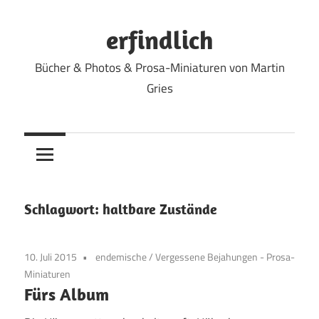
Zum
Inhalt
erfindlich
springen
Bücher & Photos & Prosa-Miniaturen von Martin
Gries
Schlagwort:
haltbare Zustände
10. Juli 2015
endemische
/
Vergessene Bejahungen - Prosa-
Miniaturen
Fürs Album