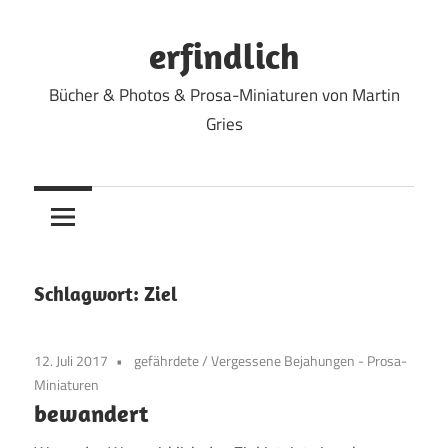
Zum
Inhalt
erfindlich
springen
Bücher & Photos & Prosa-Miniaturen von Martin
Gries
Schlagwort:
Ziel
12. Juli 2017
gefährdete
/
Vergessene Bejahungen - Prosa-
Miniaturen
bewandert