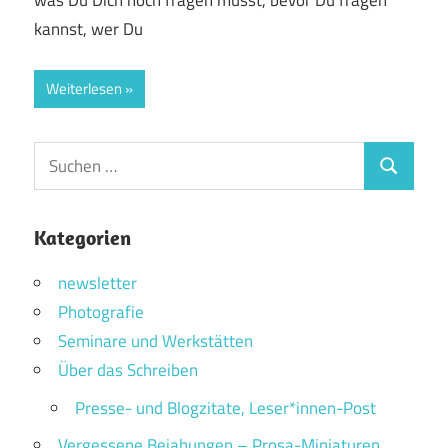
was Du Dich noch fragen musst, bevor Du fragen
kannst, wer Du
Weiterlesen
Suchen
Suchen
nach:
Kategorien
newsletter
Photografie
Seminare und Werkstätten
Über das Schreiben
Presse- und Blogzitate, Leser*innen-Post
Vergessene Bejahungen – Prosa-Miniaturen