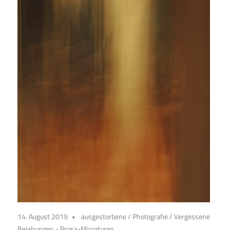
14. August 2019
ausgestorbene
/
Photografie
/
Vergessene
Bejahungen - Prosa-Miniaturen