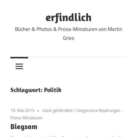
Zum
Inhalt
erfindlich
springen
Bücher & Photos & Prosa-Miniaturen von Martin
Gries
Schlagwort:
Politik
19. Mai 2015
stark gefährdete
/
Vergessene Bejahungen -
Prosa-Miniaturen
Biegsam