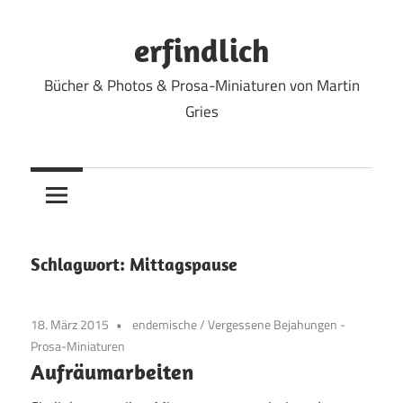
Zum
Inhalt
erfindlich
springen
Bücher & Photos & Prosa-Miniaturen von Martin
Gries
Schlagwort:
Mittagspause
18. März 2015
endemische
/
Vergessene Bejahungen -
Prosa-Miniaturen
Aufräumarbeiten