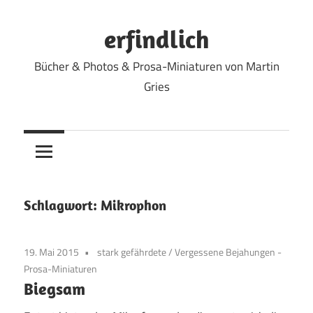
Zum
Inhalt
erfindlich
springen
Bücher & Photos & Prosa-Miniaturen von Martin
Gries
Schlagwort:
Mikrophon
19. Mai 2015
stark gefährdete
/
Vergessene Bejahungen -
Prosa-Miniaturen
Biegsam