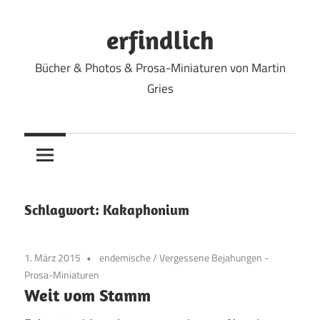
Zum
Inhalt
erfindlich
springen
Bücher & Photos & Prosa-Miniaturen von Martin
Gries
Schlagwort:
Kakaphonium
1. März 2015
endemische
/
Vergessene Bejahungen -
Prosa-Miniaturen
Weit vom Stamm