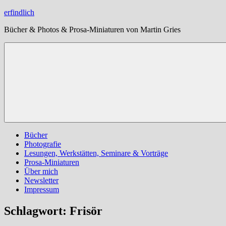
Zum
erfindlich
Inhalt
Bücher & Photos & Prosa-Miniaturen von Martin Gries
springen
Bücher
Photografie
Lesungen, Werkstätten, Seminare & Vorträge
Prosa-Miniaturen
Über mich
Newsletter
Impressum
Schlagwort:
Frisör