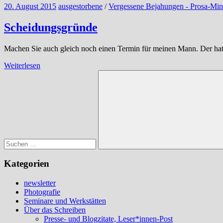
20. August 2015
ausgestorbene
/
Vergessene Bejahungen - Prosa-Min
Scheidungsgründe
Machen Sie auch gleich noch einen Termin für meinen Mann. Der hat zwa
Weiterlesen
Suchen
nach:
Suchen
Kategorien
newsletter
Photografie
Seminare und Werkstätten
Über das Schreiben
Presse- und Blogzitate, Leser*innen-Post