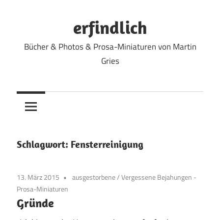
Zum
Inhalt
erfindlich
springen
Bücher & Photos & Prosa-Miniaturen von Martin
Gries
Schlagwort:
Fensterreinigung
13. März 2015
ausgestorbene
/
Vergessene Bejahungen -
Prosa-Miniaturen
Gründe