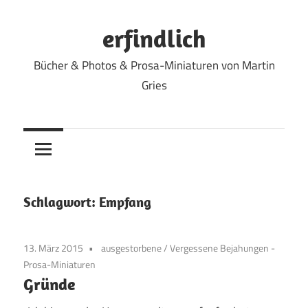
Zum
Inhalt
erfindlich
springen
Bücher & Photos & Prosa-Miniaturen von Martin
Gries
Schlagwort:
Empfang
13. März 2015
ausgestorbene
/
Vergessene Bejahungen -
Prosa-Miniaturen
Gründe